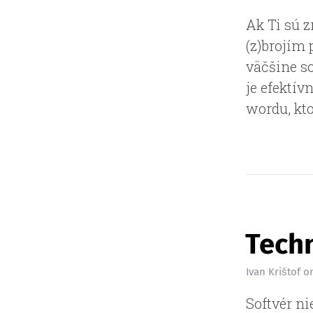
Ak Ti sú z
(z)brojím
väčšine so
je efektív
wordu, kto
Techn
Ivan Krištof
o
Softvér ni