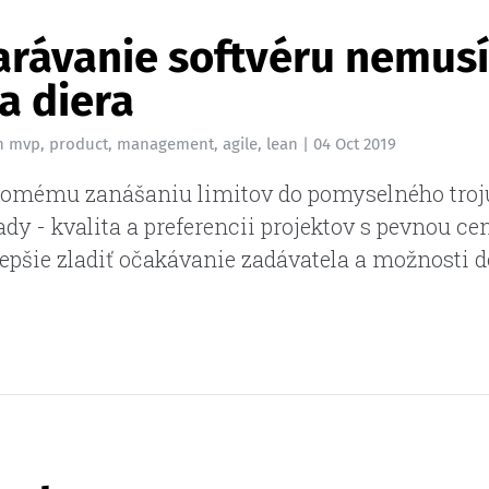
rávanie softvéru nemusí
a diera
n
mvp
,
product
,
management
,
agile
,
lean
|
04 Oct 2019
omému zanášaniu limitov do pomyselného troj
ady - kvalita a preferencii projektov s pevnou ce
epšie zladiť očakávanie zadávatela a možnosti d