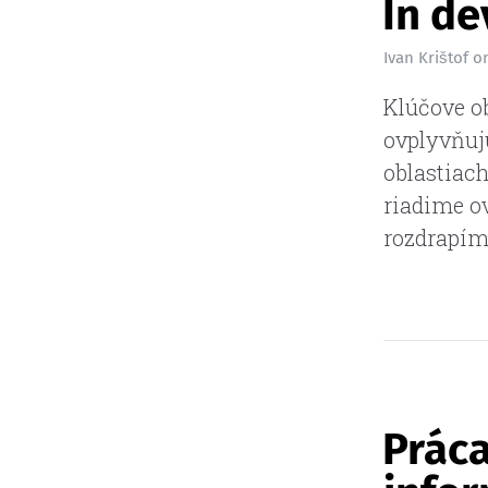
In de
Ivan Krištof
o
Klúčove o
ovplyvňuj
oblastiach
riadime ov
rozdrapím
Práca