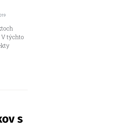
019
ktoch
 V týchto
ekty
kov s