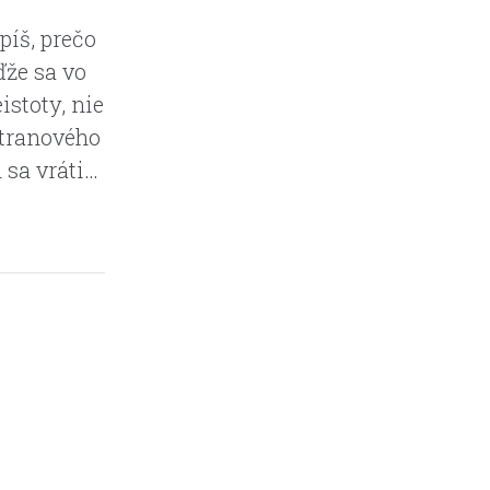
píš, prečo
ďže sa vo
stoty, nie
stranového
 sa vráti…