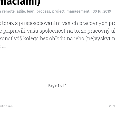
rmáciami)
n
remote
,
agile
,
lean
,
process
,
project
,
management
|
30 Jul 2019
ž teraz s prispôsobovaním vašich pracovných pr
te pripravili vašu spoločnosť na to, že pracovný 
onať váš kolega bez ohľadu na jeho (ne)výskyt 
u.…
Page 1 of 1
zutrinken
Pub