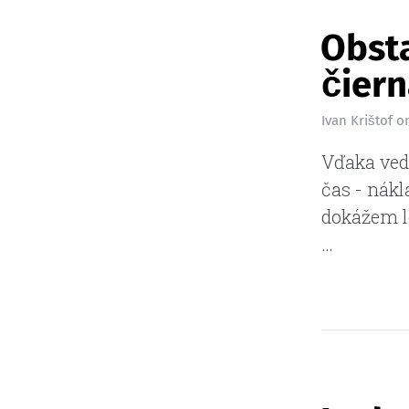
Obsta
čiern
Ivan Krištof
o
Vďaka ved
čas - nákl
dokážem l
…