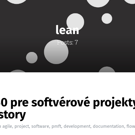
lean
Posts: 7
 pre softvérové projekt
story
n
agile
,
project
,
software
,
pmft
,
development
,
documentation
,
flo