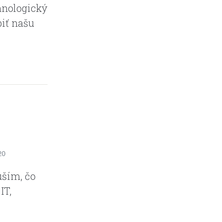
hnologický
biť našu
20
uším, čo
IT,