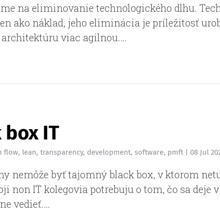
me na eliminovanie technologického dlhu. Tec
 len ako náklad, jeho eliminácia je príležitosť uro
 architektúru viac agilnou.…
 box IT
n
flow
,
lean
,
transparency
,
development
,
software
,
pmft
|
08 Jul 20
irmy nemôže byť tajomný black box, v ktorom net
oji non IT kolegovia potrebuju o tom, čo sa deje v 
ne vedieť.…