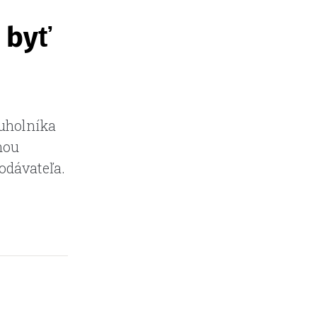
 byť
uholníka
nou
odávateľa.