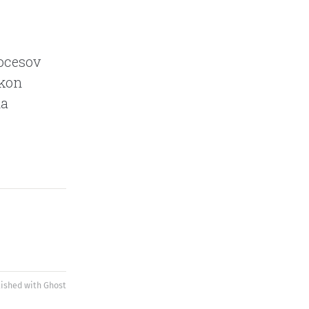
ocesov
úkon
na
lished with
Ghost