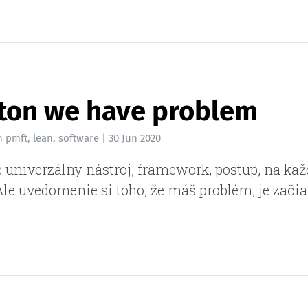
ton we have problem
n
pmft
,
lean
,
software
|
30 Jun 2020
 univerzálny nástroj, framework, postup, na kaž
le uvedomenie si toho, že máš problém, je začia