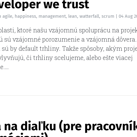
veloper we trust
n
agile
,
happiness
,
management
,
lean
,
watterfall
,
scrum
|
04 Aug 2
blasti, ktoré našu vzájomnú spoluprácu na proje
ú sú vzájomné porozumenie a vzájomná dôvera.
 sú by default trhliny. Takže spôsoby, akým proj
lyvňujú, či trhliny scelujeme, alebo ešte viacej
e.…
 na diaľku (pre pracovní