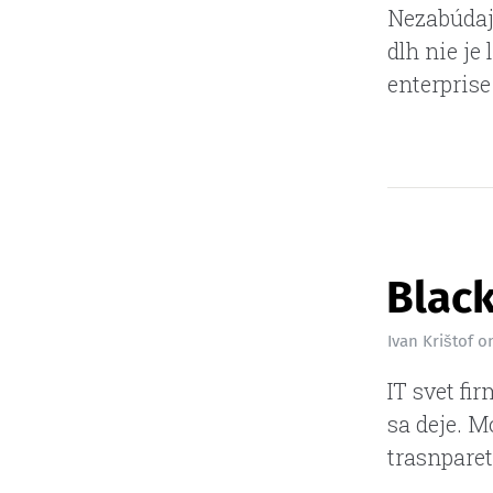
Nezabúdaj
dlh nie je
enterprise
Black
Ivan Krištof
o
IT svet f
sa deje. M
trasnparet