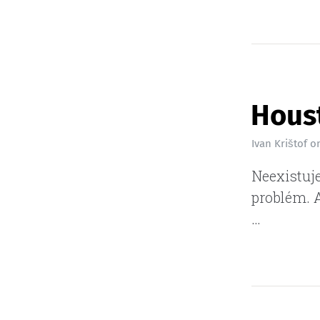
Hous
Ivan Krištof
o
Neexistuje
problém. A
…