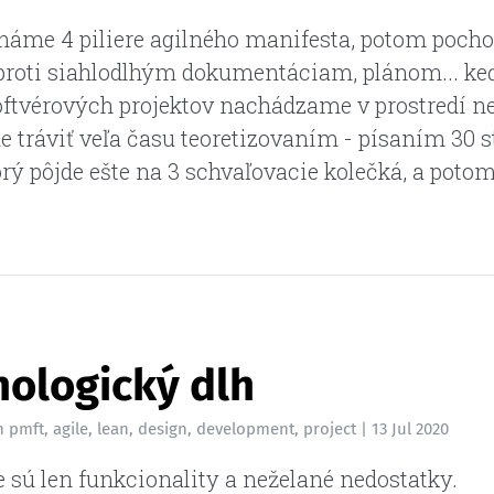
náme 4 piliere agilného manifesta, potom pocho
 proti siahlodlhým dokumentáciam, plánom... ke
ftvérových projektov nachádzame v prostredí nei
ne tráviť veľa času teoretizovaním - písaním 30 
rý pôjde ešte na 3 schvaľovacie kolečká, a potom
ologický dlh
n
pmft
,
agile
,
lean
,
design
,
development
,
project
|
13 Jul 2020
e sú len funkcionality a neželané nedostatky.