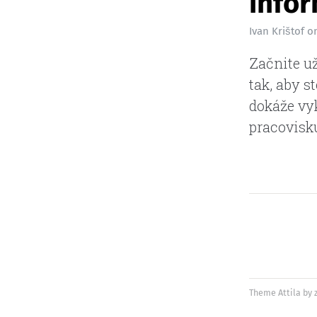
info
Ivan Krištof
o
Začnite u
tak, aby s
dokáže vyk
pracovisk
Theme
Attila
by