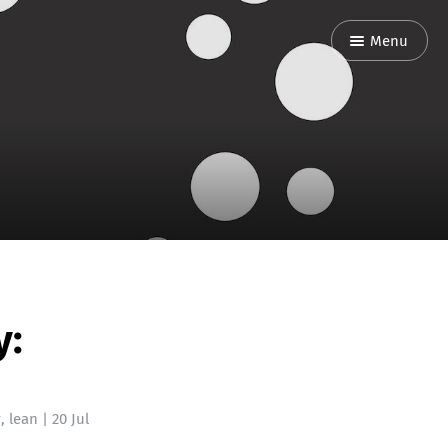
Menu
y:
w
,
lean
|
20 Jul