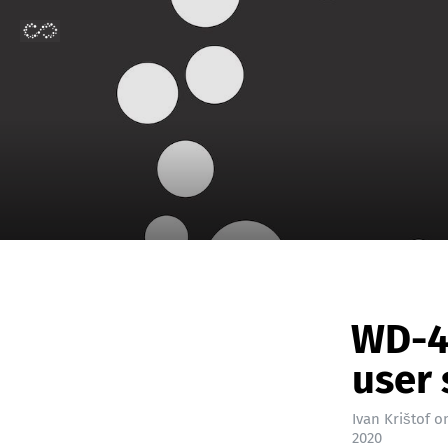
WD-40
user 
Ivan Krištof
o
2020