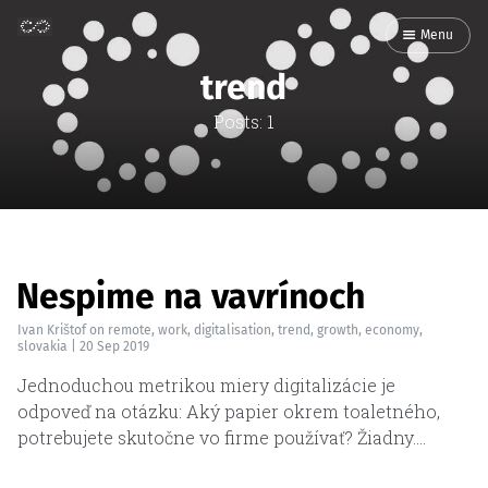
Menu
trend
Posts: 1
Nespime na vavrínoch
Ivan Krištof
on
remote
,
work
,
digitalisation
,
trend
,
growth
,
economy
,
slovakia
|
20 Sep 2019
Jednoduchou metrikou miery digitalizácie je
odpoveď na otázku: Aký papier okrem toaletného,
potrebujete skutočne vo firme používať? Žiadny.…