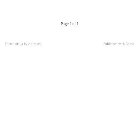
Page 1 of 1
Theme
Attila
by
zutrinken
Published with
Ghost